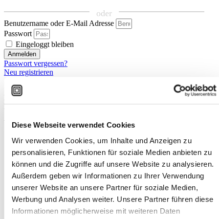
oder
Benutzername oder E-Mail Adresse
Passwort
Eingeloggt bleiben
Anmelden
Passwort vergessen?
Neu registrieren
Mit Infinity Maps wächst eine zentrale Wissensplattform für alle
Kopfarbeiter*innen. Sei dabei!
Überblick
Diese Webseite verwendet Cookies
Produkt
Wir verwenden Cookies, um Inhalte und Anzeigen zu
iMapping Methode
personalisieren, Funktionen für soziale Medien anbieten zu
Funktionen
können und die Zugriffe auf unsere Website zu analysieren.
Services
Sicherheit
Außerdem geben wir Informationen zu Ihrer Verwendung
Team
unserer Website an unsere Partner für soziale Medien,
Presse & Medien
Werbung und Analysen weiter. Unsere Partner führen diese
Use Cases
Bildung
Informationen möglicherweise mit weiteren Daten
Studium & Promotion