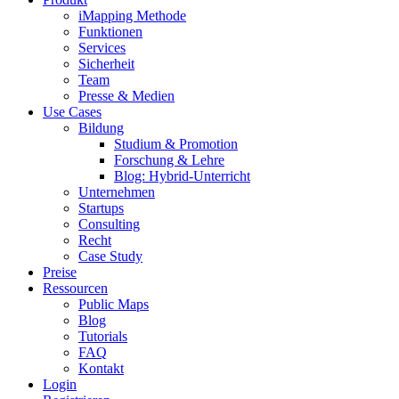
iMapping Methode
Funktionen
Services
Sicherheit
Team
Presse & Medien
Use Cases
Bildung
Studium & Promotion
Forschung & Lehre
Blog: Hybrid-Unterricht
Unternehmen
Startups
Consulting
Recht
Case Study
Preise
Ressourcen
Public Maps
Blog
Tutorials
FAQ
Kontakt
Login