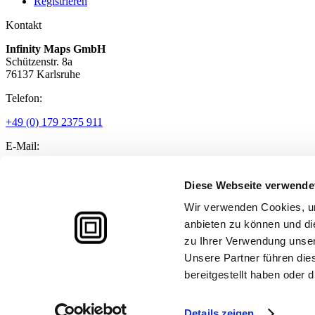
Registrieren
Kontakt
Infinity Maps GmbH
Schützenstr. 8a
76137 Karlsruhe
Telefon:
+49 (0) 179 2375 911
E-Mail:
info@infinitymaps.io
Diese Webseite verwende
Facebook-f
Instagram
Linkedin-in
Youtube
Twitter
© 2026 Infinity Maps. Alle Rechte vorbehalten.
Wir verwenden Cookies, um
anbieten zu können und di
Nutzungsbedingungen
zu Ihrer Verwendung unser
Datenschutz
Impressum
Unsere Partner führen die
bereitgestellt haben oder
Nutzungsbedingungen
Datenschutz
Impressum
Details zeigen