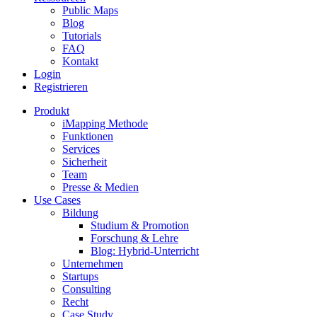
Public Maps
Blog
Tutorials
FAQ
Kontakt
Login
Registrieren
Produkt
iMapping Methode
Funktionen
Services
Sicherheit
Team
Presse & Medien
Use Cases
Bildung
Studium & Promotion
Forschung & Lehre
Blog: Hybrid-Unterricht
Unternehmen
Startups
Consulting
Recht
Case Study